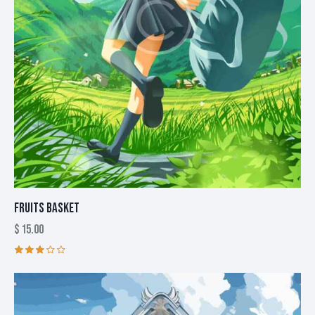
FRUITS BASKET
$
15.00
Rated
3.00
out
of 5