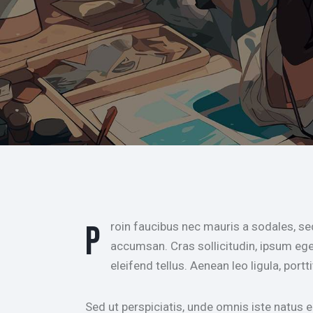
Proin faucibus nec mauris a sodales, sed elementum mi tincidunt. Sed eget viverra egestas nisi in consequat. Fusce sodales augue a
accumsan. Cras sollicitudin, ipsum ege
eleifend tellus. Aenean leo ligula, portt
Sed ut perspiciatis, unde omnis iste natus