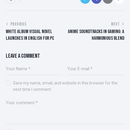
POST
PREVIOUS
NEXT
WHITE ALBUM VISUAL NOVEL
ANIME SOUNDTRACKS IN GAMING: A
NAVIGATION
LAUNCHES IN ENGLISH FOR PC
HARMONIOUS BLEND
LEAVE A COMMENT
Save my name, email, and website in this browser for the
next time I comment.